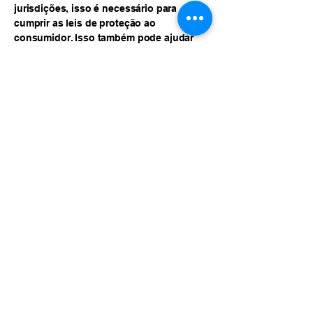
jurisdições, isso é necessário para
cumprir as leis de proteção ao
consumidor. Isso também pode ajudar
você a evitar demandas judiciais de
clientes que não estão satisfeitos com
os produtos que adquiriram.
O que incluir na Política de
Reembolso
Em termos gerais, a Política de
Reembolso costuma regular as seguintes
questões: o prazo para pedir um
reembolso; se o reembolso será total ou
parcial; sob quais condições o cliente
será reembolsado; e muito mais.