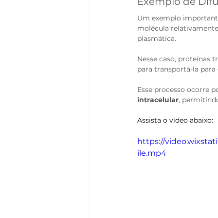
Exemplo de Difu
Um exemplo importante d
molécula relativamente
plasmática.
Nesse caso, proteínas 
para transportá-la para 
Esse processo ocorre p
intracelular
, permitind
Assista o vídeo abaixo:
https://video.wixst
ile.mp4