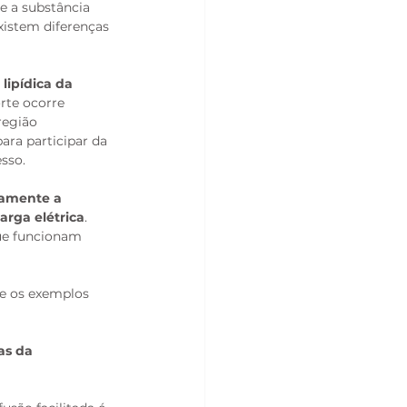
e a substância 
istem diferenças 
lipídica da 
rte ocorre 
região 
para participar da 
sso.
amente a 
arga elétrica
. 
ue funcionam 
re os exemplos 
as da 