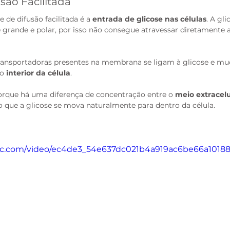
são Facilitada
e difusão facilitada é a 
entrada de glicose nas células
. A gl
 grande e polar, por isso não consegue atravessar diretamente
transportadoras presentes na membrana se ligam à glicose e m
o 
interior da célula
. 
orque há uma diferença de concentração entre o 
meio extracelu
o que a glicose se mova naturalmente para dentro da célula.
atic.com/video/ec4de3_54e637dc021b4a919ac6be66a1018