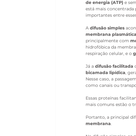
de energia (ATP)
 e se
está mais concentrada 
importantes entre esses
A 
difusão simples
 acon
membrana plasmátic
principalmente com 
mo
hidrofóbica da membran
respiração celular, e o 
g
Já a 
difusão facilitada
 
bicamada lipídica
, ge
Nesse caso, a passage
como canais ou transpo
Essas proteínas facilit
mais comuns estão o tr
Portanto, a principal di
membrana
. 