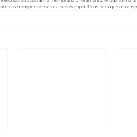
 moléculas atravessam a membrana diretamente, enquanto na difu
roteínas transportadoras ou canais específicos para que o trans