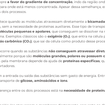
mpre 
a favor do gradiente de concentração
, indo da região ond
para onde está menos concentrada. Apesar dessa semelhança, ex
 dois processos.
tece quando as moléculas atravessam diretamente a 
bicamada 
a
, sem a necessidade de proteínas auxiliares. Esse tipo de transpo
léculas pequenas e apolares
, que conseguem se dissolver na 
a. Exemplos clássicos são o 
oxigênio (O₂)
, que entra na célula 
ás carbônico (CO₂)
, que sai da célula como produto desse proce
ocorre quando as substâncias 
não conseguem atravessar diret
ralmente porque são 
moléculas grandes, polares ou possuem c
m pela membrana depende da ajuda de 
proteínas específicas
, q
rtadores. 
am a entrada ou saída das substâncias sem gasto de energia. Ent
ansporte de 
glicose, aminoácidos e íons
.
ferença entre os dois processos está na 
necessidade de proteín