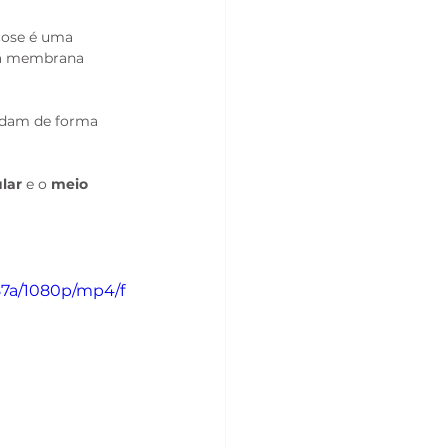
icose é uma 
 a membrana 
udam de forma 
lar
 e o 
meio 
87a/1080p/mp4/f