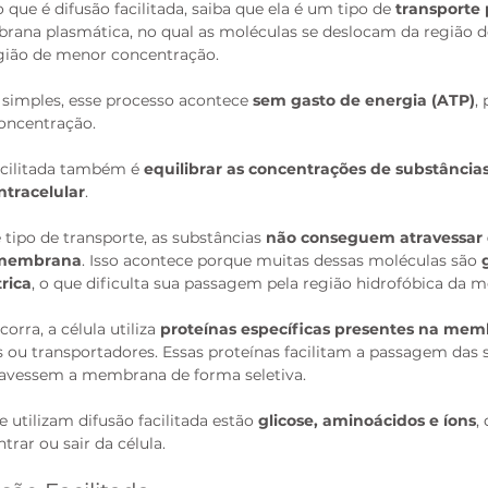
que é difusão facilitada, saiba que ela é um tipo de 
transporte 
rana plasmática, no qual as moléculas se deslocam da região d
gião de menor concentração.
simples, esse processo acontece 
sem gasto de energia (ATP)
,
concentração.
acilitada também é 
equilibrar as concentrações de substâncias
ntracelular
.
 tipo de transporte, as substâncias 
não conseguem atravessar 
a membrana
. Isso acontece porque muitas dessas moléculas são 
rica
, o que dificulta sua passagem pela região hidrofóbica da 
orra, a célula utiliza 
proteínas específicas presentes na me
ou transportadores. Essas proteínas facilitam a passagem das s
ravessem a membrana de forma seletiva.
 utilizam difusão facilitada estão 
glicose, aminoácidos e íons
,
trar ou sair da célula.