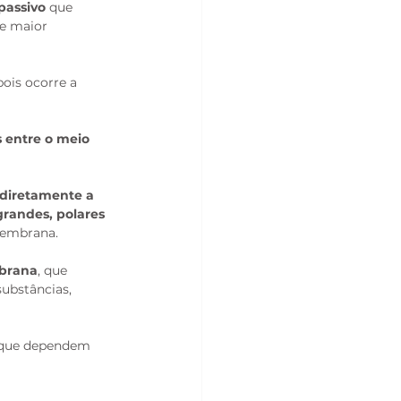
passivo
 que 
e maior 
 pois ocorre a 
 entre o meio 
diretamente a 
grandes, polares 
membrana.
mbrana
, que 
ubstâncias, 
 que dependem 