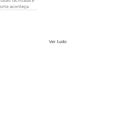
são facilitada é 
porte aconteça.
Ver tudo